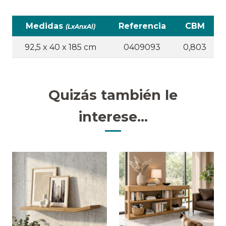
Medidas
Referencia
CBM
(LxAnxAl)
92,5 x 40 x 185 cm
0409093
0,803
Quizás también le
interese...