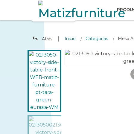
PRODU
∣
Inicio
Categorías
Mesa Au
Atrás
/
/