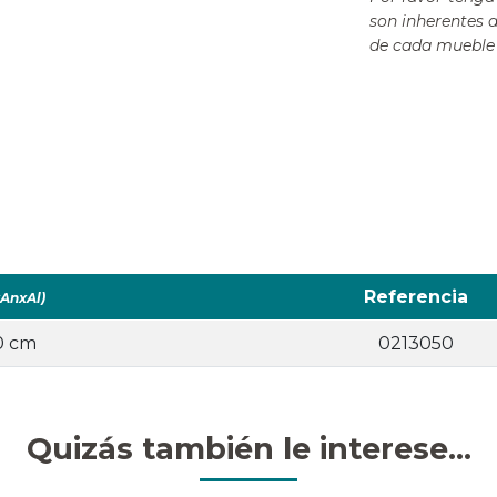
son inherentes 
de cada mueble 
Referencia
xAnxAl)
50 cm
0213050
Quizás también le interese...