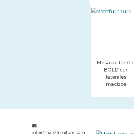
Mesa de Centr
BOLD con
laterales
macizos
info@matizfurniture.com