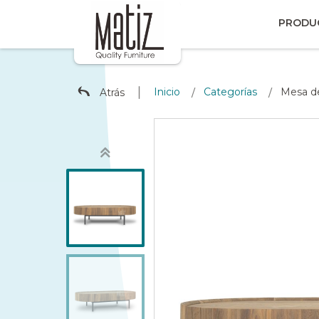
PRODU
∣
Inicio
Categorías
Mesa d
Atrás
/
/