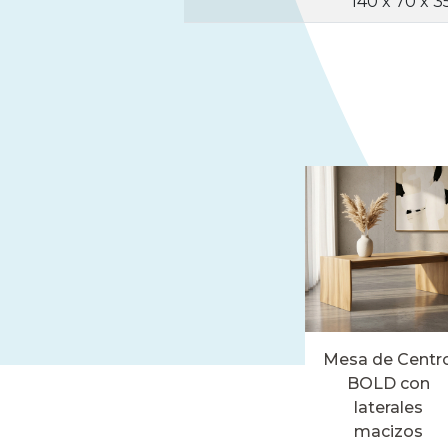
140 x 70 x 3
Mesa de Centr
BOLD con
laterales
macizos