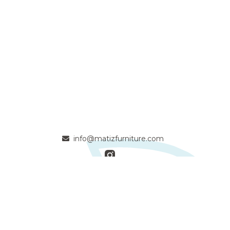
info@matizfurniture.com
- Apasionados artesanos de la madera maciza comprometidos
con la calidad y la naturaleza -