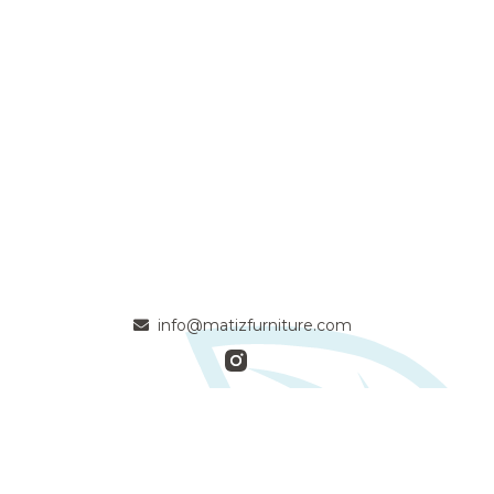
info@matizfurniture.com
- Apasionados artesanos de la madera maciza comprometidos
con la calidad y la naturaleza -