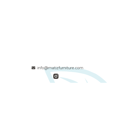
info@matizfurniture.com
- Apasionados artesanos de la madera maciza comprometidos
con la calidad y la naturaleza -