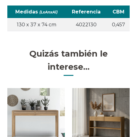
Medidas
Referencia
CBM
(LxAnxAl)
130 x 37 x 74 cm
4022130
0,457
Quizás también le
interese...