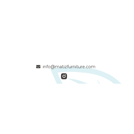
info@matizfurniture.com
- Apasionados artesanos de la madera maciza comprometidos
con la calidad y la naturaleza -