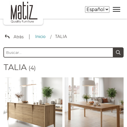
∣
Inicio
TALIA
Atrás
/
TALIA
(4)