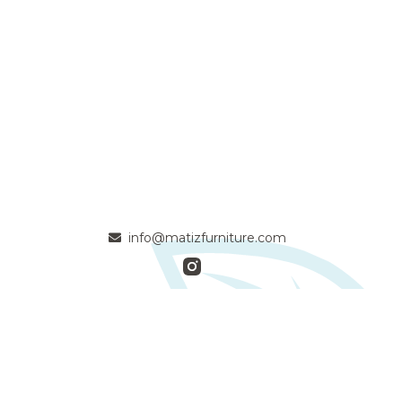
info@matizfurniture.com
- Apasionados artesanos de la madera maciza comprometidos
con la calidad y la naturaleza -