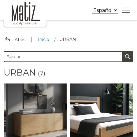
∣
Inicio
URBAN
Atrás
/
URBAN
(7)